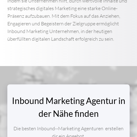
indem sie Unternehmen hilft, durch wertvolle Inhalte und
WEBDESIGN PREISE
strategisches digitales Marketing eine starke Online-
Präsenz aufzubauen. Mit dem Fokus auf das Anziehen,
WEBDESIGN WORDPRESS
Engagieren und Begeistern der Zielgruppe ermöglicht
Inbound Marketing Unternehmen, in der heutigen
überfüllten digitalen Landschaft erfolgreich zu sein.
AGENTUR
AGENTUR PERFORMANCE MARKETING
FULL SERVICE MARKETING AGENTUR
FULL SERVICE WEBAGENTUR
Inbound Marketing Agentur in
MARKETING AUTOMATION AGENTUR
der Nähe finden
INBOUND MARKETING AGENTUR
Die besten Inbound--Marketing Agenturen erstellen
dir ein Angebot.
VIDEO MARKETING AGENTUR