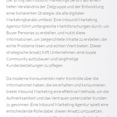
Der Erfolg des Inbound Marketings beruht auf einem
WEBDESIGN FÜR COACHES
tiefen Verständnis der Zielgruppe und der Entwicklung
einer kohärenten Strategie, die alle digitalen
Marketingkanäle umfasst. Eine Inbound Marketing
WEBDESIGN
Agentur führt umfangreiche Marktforschungen durch, um
Buyer Personas zu erstellen, und nutzt diese
WEBDESIGN INSPIRATION
Informationen, um zielgerichtete Inhalte zu erstellen, die
echte Probleme lösen und echten Wert bieten. Dieser
strategische Ansatz hilft Unternehmen, eine loyale
WERBEAGENTUR IN DER NÄHE
Community aufzubauen und langfristige
Kundenbeziehungen zu pflegen.
WEBDESIGN SEO
Da moderne Konsumenten mehr Kontrolle über die
BENUTZERFREUNDLICHES WEBDESIGN
Informationen haben, die sie erhalten und konsumieren,
bietet Inbound Marketing eine effektive Methode, um die
WEBDESIGNER GESUCHT
Aufmerksamkeit und das Vertrauen potenzieller Kunden
zu gewinnen. Eine Inbound Marketing Agentur spielt eine
PROFESSIONELLES WEBDESIGN
entscheidende Rolle dabei, diesen Ansatz umzusetzen,