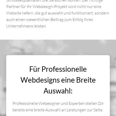
Schlüsselqualitäten, die Sie suchen sollten. Der richtige
PROFESSIONELLES WEBDESIGN
Partner für Ihr Webdesign-Projekt wird nicht nur eine
Website liefern, die gut aussieht und funktioniert, sondern
WEBDESIGN PREISE
auch einen wesentlichen Beitrag zum Erfolg Ihres
Unternehmens leisten.
WEBDESIGN WORDPRESS
AGENTUR
AGENTUR PERFORMANCE MARKETING
Für Professionelle
FULL SERVICE MARKETING AGENTUR
Webdesigns eine Breite
FULL SERVICE WEBAGENTUR
Auswahl:
MARKETING AUTOMATION AGENTUR
Professionelle Webesigner und Experten stellen Dir
bereits eine breite Auswahl an Leistungen zur Seite.
INBOUND MARKETING AGENTUR