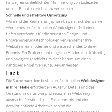
hinweg, einschließlich der Minimierung von Ladezeiten,
ZAHNARZT WEBDESIGN
um das Benutzererlebnis zu verbessern.
Schnelle und effektive Umsetzung
WEBDESIGN FÜR COACHES
Während der Realisierungsphase beweist sich der wahre
Wert eines professionellen Webdesigners. Mit einem
WEBDESIGN
tiefen Verständnis für die neuesten Design- und
Programmierungstechnologien verwandelt er Ihre
Website in ein modernes und ansprechendes Online-
WEBDESIGN INSPIRATION
Erlebnis. Ein Profi erkennt mögliche Hindernisse frühzeitig
und navigiert geschickt um diese herum, um einen
WERBEAGENTUR IN DER NÄHE
nahtlosen Projektverlauf zu gewährleisten.
Fazit
WEBDESIGN SEO
Die Suche nach dem besten professionellen
Webdesigner
in Ihrer Nähe
erfordert ein Auge für Details und das
BENUTZERFREUNDLICHES WEBDESIGN
Verständnis dafür, was professionelles Webdesign
ausmacht. Persönlichkeit, Fachkenntnis und eine
WEBDESIGNER GESUCHT
detailorientierte Arbeitsweise sind die